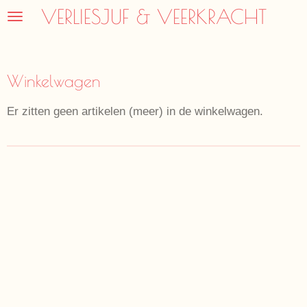
VERLIESJUF & VEERKRACHT
Ga
direct
naar
de
Winkelwagen
hoofdinhoud
Er zitten geen artikelen (meer) in de winkelwagen.