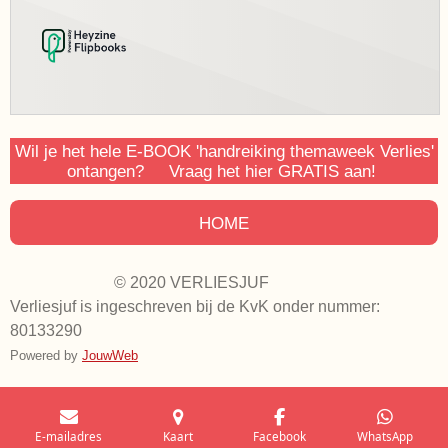
Wil je het hele E-BOOK 'handreiking themaweek Verlies'
ontangen? Vraag het hier GRATIS aan!
HOME
© 2020 VERLIESJUF
Verliesjuf is ingeschreven bij de KvK onder nummer:
80133290
Powered by
JouwWeb
E-mailadres
Kaart
Facebook
WhatsApp