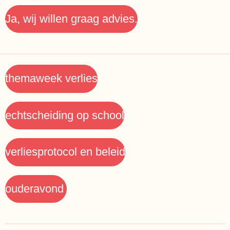
Ja, wij willen graag advies.
themaweek verlies
echtscheiding op school
verliesprotocol en beleid
ouderavond